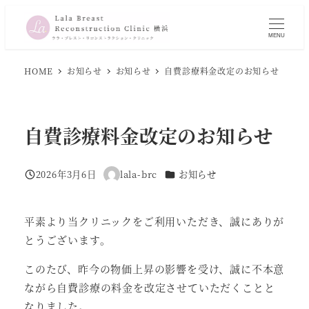
メ
イ
MENU
ン
コ
HOME
お知らせ
お知らせ
自費診療料金改定のお知らせ
ン
テ
ン
自費診療料金改定のお知らせ
ツ
へ
カテゴリー
2026年3月6日
lala-brc
お知らせ
移
投稿日
著
者
動
平素より当クリニックをご利用いただき、誠にありが
とうございます。
このたび、昨今の物価上昇の影響を受け、誠に不本意
ながら自費診療の料金を改定させていただくことと
なりました。