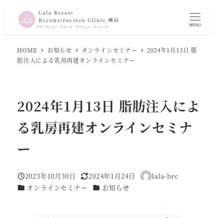
メ
イ
MENU
ン
コ
HOME
お知らせ
オンラインセミナー
2024年1月13日 脂
肪注入による乳房再建オンラインセミナー
ン
テ
ン
2024年1月13日 脂肪注入によ
ツ
へ
る乳房再建オンラインセミナ
移
動
ー
2023年10月30日
2024年1月24日
lala-brc
投稿日
更新日
著
カテゴリー
カテゴリー
オンラインセミナー
お知らせ
者